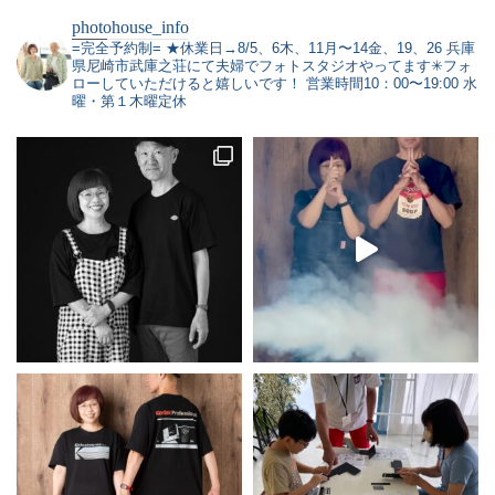
photohouse_info
=完全予約制=
★休業日→8/5、6木、11月〜14金、19、26
兵庫
県尼崎市武庫之荘にて夫婦でフォトスタジオやってます✳︎フォ
ローしていただけると嬉しいです！
営業時間10：00〜19:00 水
曜・第１木曜定休