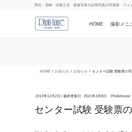
コ
ナ
西宮・尼崎・武庫之荘 家族写真や証明写真の写真館 フォ
ン
ビ
テ
ゲ
HOME
撮影メニ
ン
ー
ツ
シ
に
ョ
移
ン
動
に
移
動
HOME
お知らせ
お知らせ
センター試験 受験票の写
2013年12月2日
/ 最終更新日 :
2021年3月6日
Photohouse
センター試験 受験票の