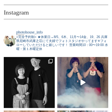
Instagram
photohouse_info
=完全予約制=
★休業日→8/5、6木、11月〜14金、19、26
兵庫
県尼崎市武庫之荘にて夫婦でフォトスタジオやってます✳︎フォ
ローしていただけると嬉しいです！
営業時間10：00〜19:00 水
曜・第１木曜定休