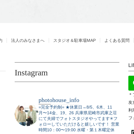
約
法人のみなさまへ
スタジオ＆駐車場MAP
よくある質問
L
Instagram
＊
photohouse_info
友
=完全予約制=
★休業日→8/5、6木、11
利
月〜14金、19、26
兵庫県尼崎市武庫之荘
フ
にて夫婦でフォトスタジオやってます✳︎フ
ォローしていただけると嬉しいです！
営業
時間10：00〜19:00 水曜・第１木曜定休