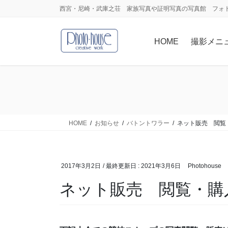
コ
ナ
西宮・尼崎・武庫之荘 家族写真や証明写真の写真館 フォ
ン
ビ
テ
ゲ
HOME
撮影メニ
ン
ー
ツ
シ
に
ョ
移
ン
動
に
移
動
HOME
お知らせ
バトントワラー
ネット販売 閲覧
2017年3月2日
/ 最終更新日 :
2021年3月6日
Photohouse
ネット販売 閲覧・購