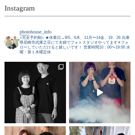
Instagram
photohouse_info
=完全予約制=
★休業日→8/5、6木、11月〜14金、19、26
兵庫
県尼崎市武庫之荘にて夫婦でフォトスタジオやってます✳︎フォ
ローしていただけると嬉しいです！
営業時間10：00〜19:00 水
曜・第１木曜定休