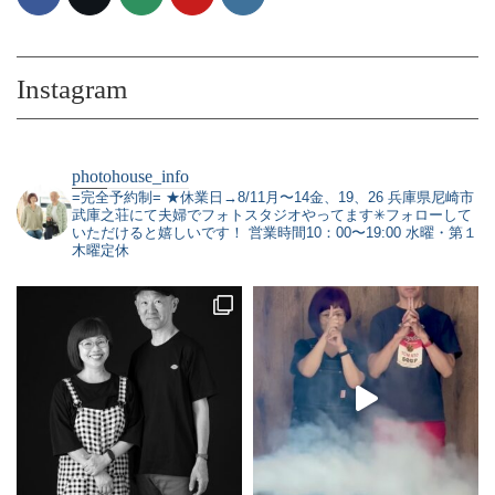
Instagram
photohouse_info
=完全予約制=
★休業日→8/11月〜14金、19、26
兵庫県尼崎市
武庫之荘にて夫婦でフォトスタジオやってます✳︎フォローして
いただけると嬉しいです！
営業時間10：00〜19:00 水曜・第１
木曜定休