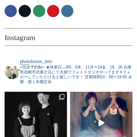
Instagram
photohouse_info
=完全予約制=
★休業日→8/5、6木、11月〜14金、19、26
兵庫
県尼崎市武庫之荘にて夫婦でフォトスタジオやってます✳︎フォ
ローしていただけると嬉しいです！
営業時間10：00〜19:00 水
曜・第１木曜定休