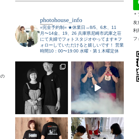
＊
photohouse_info
友
=完全予約制=
★休業日→8/5、6木、11
利
月〜14金、19、26
兵庫県尼崎市武庫之荘
フ
にて夫婦でフォトスタジオやってます✳︎フ
ォローしていただけると嬉しいです！
営業
時間10：00〜19:00 水曜・第１木曜定休
りの