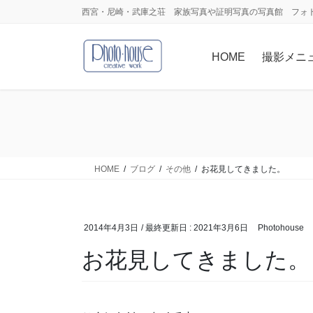
コ
ナ
西宮・尼崎・武庫之荘 家族写真や証明写真の写真館 フォ
ン
ビ
テ
ゲ
HOME
撮影メニ
ン
ー
ツ
シ
に
ョ
移
ン
動
に
移
動
HOME
ブログ
その他
お花見してきました。
2014年4月3日
/ 最終更新日 :
2021年3月6日
Photohouse
お花見してきました。