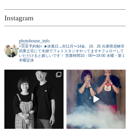
Instagram
photohouse_info
=完全予約制=
★休業日→8/11月〜14金、19、26
兵庫県尼崎市
武庫之荘にて夫婦でフォトスタジオやってます✳︎フォローして
いただけると嬉しいです！
営業時間10：00〜19:00 水曜・第１
木曜定休