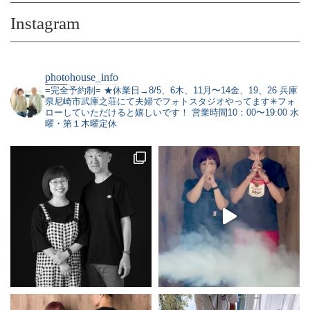
Instagram
photohouse_info
=完全予約制=
★休業日→8/5、6木、11月〜14金、19、26
兵庫
県尼崎市武庫之荘にて夫婦でフォトスタジオやってます✳︎フォ
ローしていただけると嬉しいです！
営業時間10：00〜19:00 水
曜・第１木曜定休