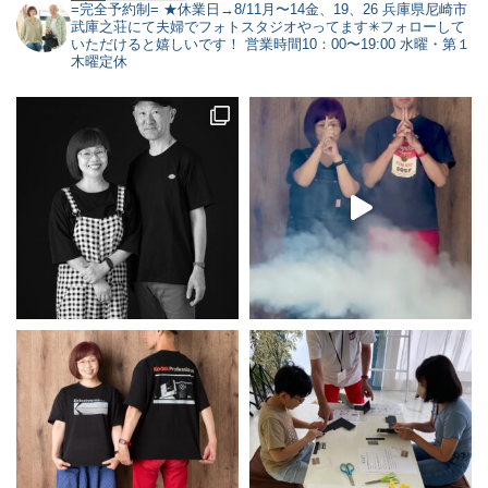
=完全予約制=
★休業日→8/11月〜14金、19、26
兵庫県尼崎市
武庫之荘にて夫婦でフォトスタジオやってます✳︎フォローして
いただけると嬉しいです！
営業時間10：00〜19:00 水曜・第１
木曜定休