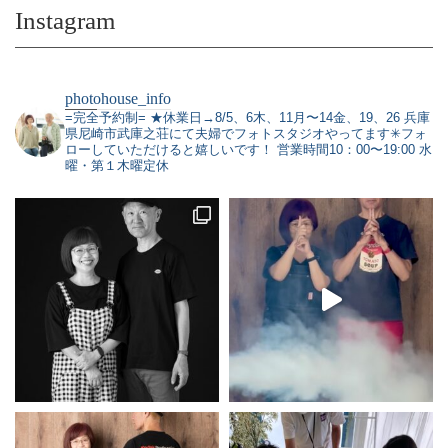
Instagram
photohouse_info
=完全予約制=
★休業日→8/5、6木、11月〜14金、19、26
兵庫
県尼崎市武庫之荘にて夫婦でフォトスタジオやってます✳︎フォ
ローしていただけると嬉しいです！
営業時間10：00〜19:00 水
曜・第１木曜定休