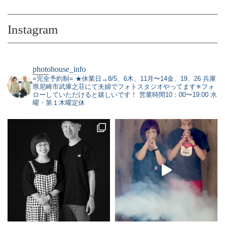
Instagram
photohouse_info
=完全予約制=
★休業日→8/5、6木、11月〜14金、19、26
兵庫
県尼崎市武庫之荘にて夫婦でフォトスタジオやってます✳︎フォ
ローしていただけると嬉しいです！
営業時間10：00〜19:00 水
曜・第１木曜定休