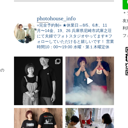
＊
photohouse_info
友
=完全予約制=
★休業日→8/5、6木、11
利
月〜14金、19、26
兵庫県尼崎市武庫之荘
フ
にて夫婦でフォトスタジオやってます✳︎フ
ォローしていただけると嬉しいです！
営業
時間10：00〜19:00 水曜・第１木曜定休
りの