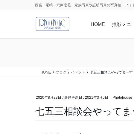
コ
ナ
西宮・尼崎・武庫之荘 家族写真や証明写真の写真館 フォ
ン
ビ
テ
ゲ
HOME
撮影メニ
ン
ー
ツ
シ
に
ョ
移
ン
動
に
移
動
HOME
ブログ
イベント
七五三相談会やってまーす
2020年8月23日
/ 最終更新日 :
2021年3月6日
Photohouse
七五三相談会やってま