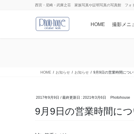
コ
ナ
西宮・尼崎・武庫之荘 家族写真や証明写真の写真館 フォ
ン
ビ
テ
ゲ
HOME
撮影メニ
ン
ー
ツ
シ
に
ョ
移
ン
動
に
移
動
HOME
お知らせ
お知らせ
9月9日の営業時間につい
2017年9月9日
/ 最終更新日 :
2021年3月6日
Photohouse
9月9日の営業時間に