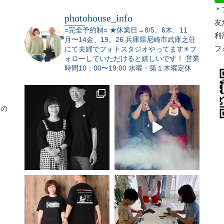
＊
photohouse_info
友
=完全予約制=
★休業日→8/5、6木、11
利
月〜14金、19、26
兵庫県尼崎市武庫之荘
フ
にて夫婦でフォトスタジオやってます✳︎フ
ォローしていただけると嬉しいです！
営業
時間10：00〜19:00 水曜・第１木曜定休
りの