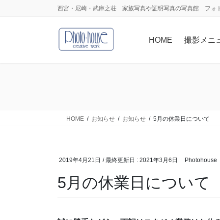
コ
ナ
西宮・尼崎・武庫之荘 家族写真や証明写真の写真館 フォ
ン
ビ
テ
ゲ
HOME
撮影メニ
ン
ー
ツ
シ
に
ョ
移
ン
動
に
移
動
HOME
お知らせ
お知らせ
5月の休業日について
2019年4月21日
/ 最終更新日 :
2021年3月6日
Photohouse
5月の休業日について