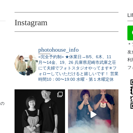
L
Instagram
＊
photohouse_info
友
=完全予約制=
★休業日→8/5、6木、11
利
月〜14金、19、26
兵庫県尼崎市武庫之荘
フ
にて夫婦でフォトスタジオやってます✳︎フ
ォローしていただけると嬉しいです！
営業
時間10：00〜19:00 水曜・第１木曜定休
りの