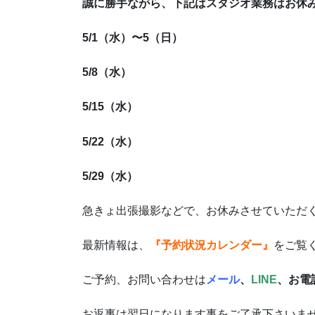
誠に勝手ながら、下記はスタジオ業務はお休
5/1
（水）〜5（日）
5/8（水）
5/15（水）
5/22（水）
5/29（水）
急きょ出張撮影などで、お休みさせていただ
最新情報は、
『予約状況カレンダー』
をご覧
ご予約、お問い合わせは
メール
、
LINE
、お電話0
お返事は翌日になります事をご了承下さいま