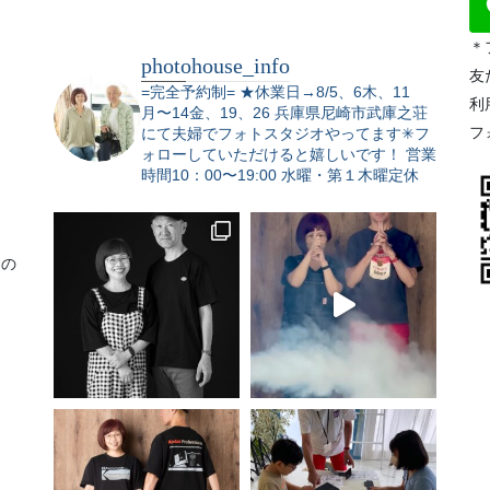
＊
photohouse_info
友
=完全予約制=
★休業日→8/5、6木、11
利
月〜14金、19、26
兵庫県尼崎市武庫之荘
フ
にて夫婦でフォトスタジオやってます✳︎フ
ォローしていただけると嬉しいです！
営業
時間10：00〜19:00 水曜・第１木曜定休
りの