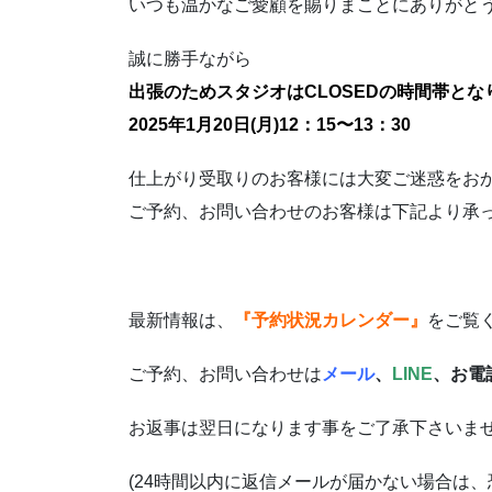
いつも温かなご愛顧を賜りまことにありがと
誠に勝手ながら
出張のため
スタジオはCLOSEDの時間帯とな
2025年1月20日(月)12：15〜13：30
仕上がり受取りのお客様には大変ご迷惑をお
ご予約、お問い合わせのお客様は下記より承
最新情報は、
『予約状況カレンダー』
をご覧
ご予約、お問い合わせは
メール
、
LINE
、お電話0
お返事は翌日になります事をご了承下さいま
(24時間以内に返信メールが届かない場合は