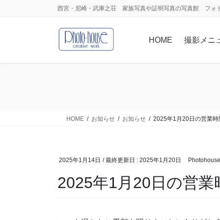
コ
ナ
西宮・尼崎・武庫之荘 家族写真や証明写真の写真館 フォ
ン
ビ
テ
ゲ
HOME
撮影メニ
ン
ー
ツ
シ
に
ョ
移
ン
動
に
移
動
HOME
お知らせ
お知らせ
2025年1月20日の営業
2025年1月14日
/ 最終更新日 :
2025年1月20日
Photohous
2025年1月20日の営