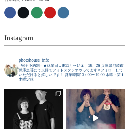
Instagram
photohouse_info
=完全予約制=
★休業日→8/11月〜14金、19、26
兵庫県尼崎市
武庫之荘にて夫婦でフォトスタジオやってます✳︎フォローして
いただけると嬉しいです！
営業時間10：00〜19:00 水曜・第１
木曜定休