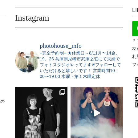
L
Instagram
＊
photohouse_info
友
=完全予約制=
★休業日→8/11月〜14金、
利
19、26
兵庫県尼崎市武庫之荘にて夫婦で
フ
フォトスタジオやってます✳︎フォローして
いただけると嬉しいです！
営業時間10：
00〜19:00 水曜・第１木曜定休
りの