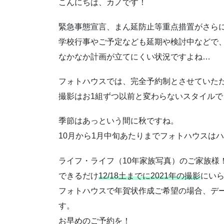
こんにちは、カノです！
緊急事態宣言、まん延防止等重点措置がさら
学校行事やご予定なども延期や検討中などで
なかなか計画が立てにくい状況ですよね…
フォトハウスでは、完全予約制とさせていた
撮影はお1組ずつ以前と変わらないスタイル
季節はあっという間に秋ですね。
10月から1月中旬あたりまでフォトハウスは
ライフ・ライフ
（10年家族写真）のご家族様
できるだけ
12/18土までに2021年の撮影
にい
フォトハウスで年賀状作成ご希望の場合、デ
す。
お早めのご予約を！