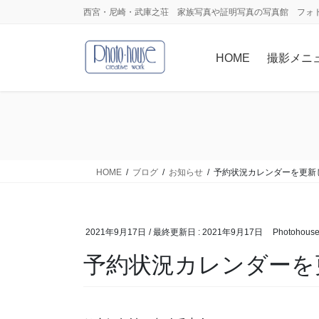
コ
ナ
西宮・尼崎・武庫之荘 家族写真や証明写真の写真館 フォ
ン
ビ
テ
ゲ
HOME
撮影メニ
ン
ー
ツ
シ
に
ョ
移
ン
動
に
移
動
HOME
ブログ
お知らせ
予約状況カレンダーを更新
2021年9月17日
/ 最終更新日 :
2021年9月17日
Photohous
予約状況カレンダーを