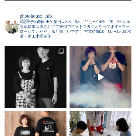
photohouse_info
=完全予約制=
★休業日→8/5、6木、11月〜14金、19、26
兵庫
県尼崎市武庫之荘にて夫婦でフォトスタジオやってます✳︎フォ
ローしていただけると嬉しいです！
営業時間10：00〜19:00 水
曜・第１木曜定休